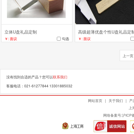
立体U盘礼品定制
高级超薄优盘个性U盘礼品定
￥: 面议
勾选
￥: 面议
上一页
没有找到合适的产品？您可以
联系我们
客服电话：021-61277844 13301885032
网站首页
|
关于我们
|
产
上
网络备案号:
沪ICP备