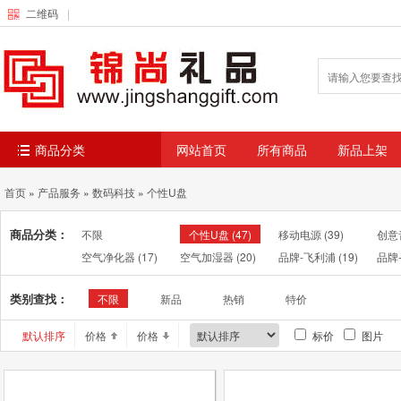
二维码
|
商品分类
网站首页
所有商品
新品上架
首页
»
产品服务
»
数码科技
»
个性U盘
商品分类：
不限
个性U盘
(47)
移动电源
(39)
创意
空气净化器
(17)
空气加湿器
(20)
品牌-飞利浦
(19)
品牌
类别查找：
不限
新品
热销
特价
默认排序
价格
价格
标价
图片